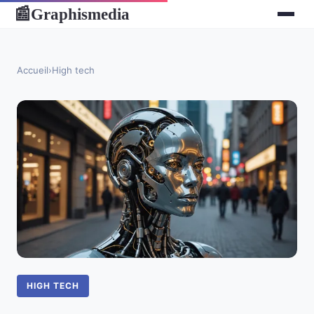
Graphismedia
📰
Accueil
›
High tech
HIGH TECH