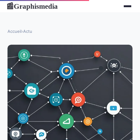
Graphismedia
📰
Accueil
›
Actu