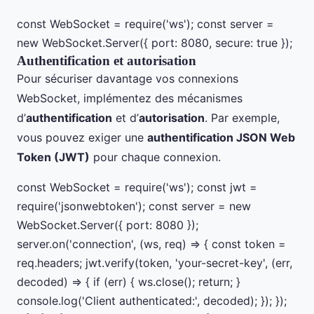
const WebSocket = require('ws'); const server =
new WebSocket.Server({ port: 8080, secure: true });
Authentification et autorisation
Pour sécuriser davantage vos connexions
WebSocket, implémentez des mécanismes
d’
authentification
et d’
autorisation
. Par exemple,
vous pouvez exiger une
authentification JSON Web
Token (JWT)
pour chaque connexion.
const WebSocket = require('ws'); const jwt =
require('jsonwebtoken'); const server = new
WebSocket.Server({ port: 8080 });
server.on('connection', (ws, req) => { const token =
req.headers; jwt.verify(token, 'your-secret-key', (err,
decoded) => { if (err) { ws.close(); return; }
console.log('Client authenticated:', decoded); }); });